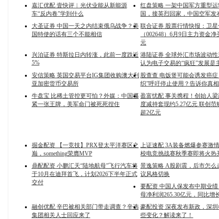
嘉汇优配 壹快评︱光伏业能从新能源
红盘策略 一架中国军方重型
车“反内卷”学到什么
国，接英烈回家，中国空军发
大圣证券 中国一天之内结束俄乌战争？美
联合证券 股票行情快报：卫星
国特使的话有三个不能相信
（002648）6月9日主力资金净买
元
兴泊证券 特斯拉日内转涨，此前一度跌近
港陆证券 全球外汇市场波动性
5%
认为电子交易的“疯狂”发展是
安信策略 英国交易平台IG集团收购澳大利
股查查 电饭煲可能会诱发癌症
亚加密货币交易所
织”呼吁停止使用？告诉你真
牛盘宝 比稀土管控更可怕？外媒：中国攥
盈富忧配 事关携程！创始人
紧一张王牌，美军命门被死死捏住
度减持套现约5.27亿元 联创
超2亿元
掘金配资 【一竞技】PRX登太平洋赛区之
上证速配 3A装备燃爆参赛激
巅，something荣膺MVP
校电竞挑战赛秋季赛即将火热
鼎配配资 小鹏汇天“陆地航母”飞行汽车将
景逸策略 A股剧震，后市怎么
于10月在迪拜首飞，计划2026下半年正式
议风格切换
交付
要配资 中国人保发布中期业
母净利润265.30亿元，同比增长1
融创优配 辛巴被相关部门带走调查？辛选
豪配投资 深夜发布新政，深
集团相关人士回应来了
些变化？解读来了！