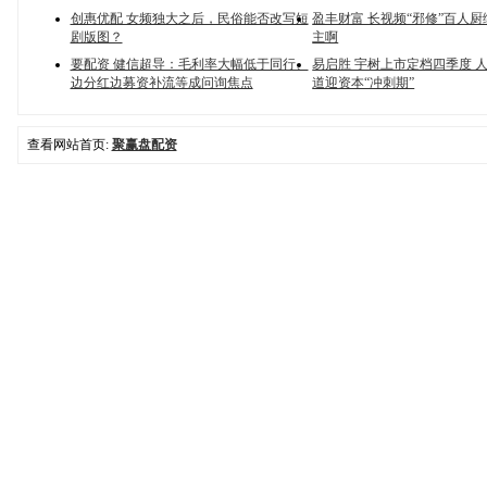
创惠优配 女频独大之后，民俗能否改写短
盈丰财富 长视频“邪修”百人
剧版图？
主啊
要配资 健信超导：毛利率大幅低于同行、
易启胜 宇树上市定档四季度 
边分红边募资补流等成问询焦点
道迎资本“冲刺期”
查看网站首页:
聚赢盘配资