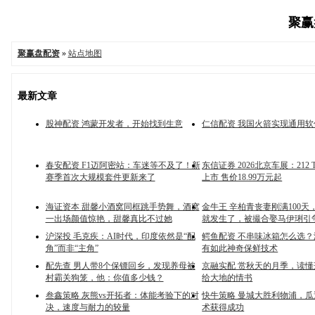
聚赢盘
聚赢盘配资
»
站点地图
最新文章
股神配资 鸿蒙开发者，开始找到生意
仁信配资 我国火箭实现通用软
春安配资 F1迈阿密站：车迷等不及了！新
东信证券 2026北京车展：212 T
赛季首次大规模套件更新来了
上市 售价18.99万元起
海证资本 甜馨小酒窝同框跳手势舞，酒窝
金牛王 辛柏青丧妻刚满100天
一出场颜值惊艳，甜馨真比不过她
就发生了，被撮合娶马伊琍引
沪深投 毛克疾：AI时代，印度依然是“配
鳄鱼配资 不串味冰箱怎么选
角”而非“主角”
有如此神奇保鲜技术
配先查 男人带8个保镖回乡，发现养母被
京融实配 赏秋天的月季，读
村霸关狗笼，他：你值多少钱？
给大地的情书
叁鑫策略 灰熊vs开拓者：体能考验下的对
快牛策略 曼城大胜利物浦，
决，速度与耐力的较量
术获得成功