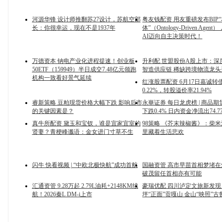
河源华锋 设计师推翻苏27设计，苏航空部
粤友钱配资 用友重磅发布BIP
长：你很幸运，现在不是1937年
体”（Ontology-Driven Age
AI迈向自主决策时代！
万德资本 钠电产业化进程提速！创业板
升利配 世盟股份A股上市：深
50ETF（159949）半日成交7.48亿元领跑
智造供应链 稀缺跨境物流龙
机构一致看好景气延续
红涨股票配资 6月17日嘉诚转
0.22%，转股溢价率21.94%
睿新策略 豆粕现货价格大幅下跌 影响后市
永崋证券 每日龙虎榜 | 商品
的关键因素是？
下跌0.4% 日内资金净流出74.7
真牛所配资 黛玉和宝钗，谁是宜家宜室的
98策略 《芥末辣椒酱》：柴
贤妻？青梗峰谶语：金女进门寸草不生
里藏着生活悲欢
闪牛 快看视频 | “中欧北极快航”成功首航
国融资管 高市早苗首相梦堵
破茂留任首相亦有可能
汇通资管 9.28万起 2.79L油耗+2148KM续
豪瑞优配 四川泸定文旅新发现
航！2026秦L DM-i上市
坪“正面”贡嘎山 金山“映照”古